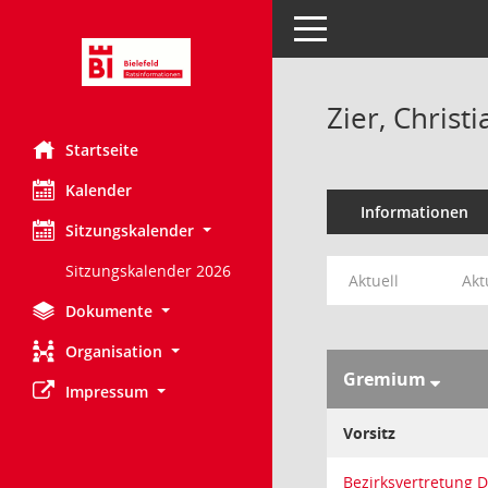
Toggle navigation
Zier, Christ
Startseite
Kalender
Informationen
Sitzungskalender
Sitzungskalender 2026
Aktuell
Akt
Dokumente
Organisation
Gremium
Impressum
Vorsitz
Bezirksvertretung 