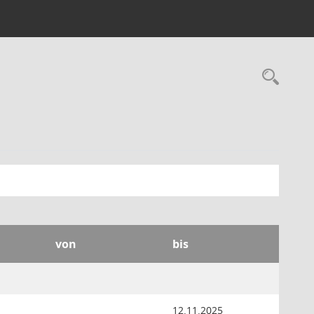
Rec
von
bis
12.11.2025