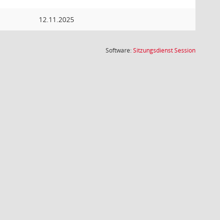
12.11.2025
(Wird in
Software:
Sitzungsdienst
Session