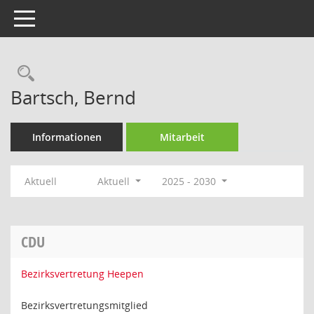
Toggle navigation
Rechercheauswahl
Bartsch, Bernd
Informationen
Mitarbeit
Aktuell
Aktuell
2025 - 2030
CDU
Bezirksvertretung Heepen
Bezirksvertretungsmitglied