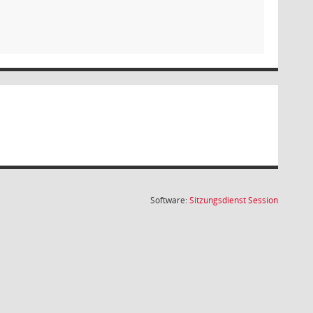
(Wird in
Software:
Sitzungsdienst
Session