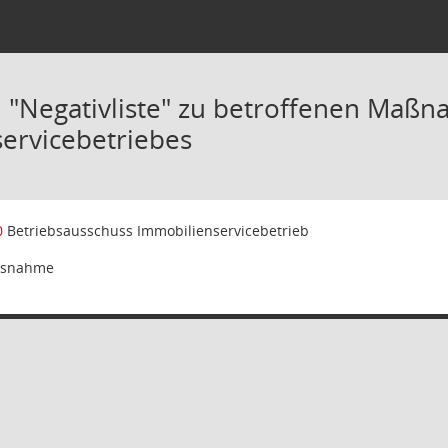
: "Negativliste" zu betroffenen Maß
ervicebetriebes
0
Betriebsausschuss Immobilienservicebetrieb
isnahme