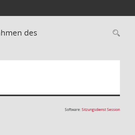
nahmen des
Rec
(Wird in
Software:
Sitzungsdienst
Session