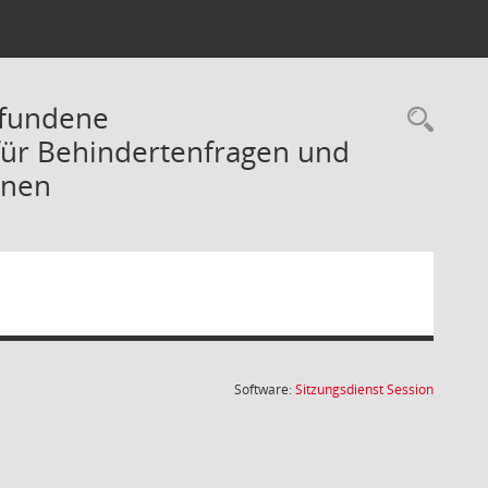
efundene
Rec
für Behindertenfragen und
onen
(Wird in
Software:
Sitzungsdienst
Session