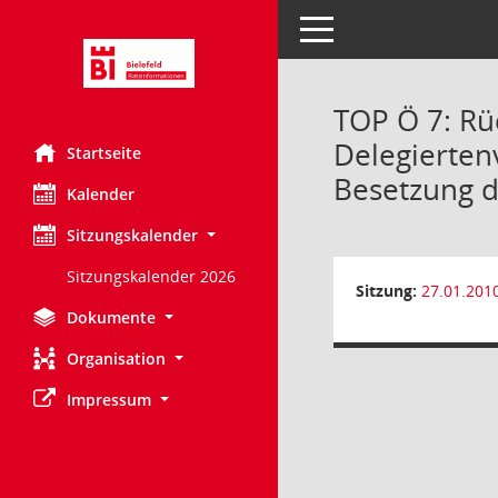
Toggle navigation
TOP Ö 7: Rü
Delegierten
Startseite
Besetzung d
Kalender
Sitzungskalender
Sitzungskalender 2026
Sitzung:
27.01.201
Dokumente
Organisation
Impressum