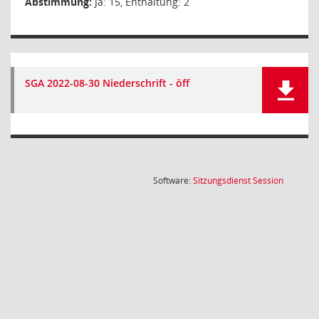
Abstimmung:
Ja: 15, Enthaltung: 2
SGA 2022-08-30 Niederschrift - öff
(Wird in
Software:
Sitzungsdienst
Session