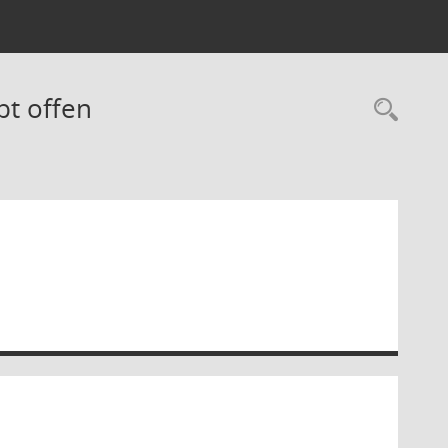
bt offen
Rec