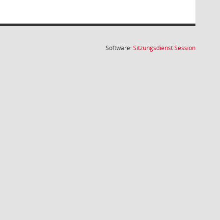
(Wird in
Software:
Sitzungsdienst
Session