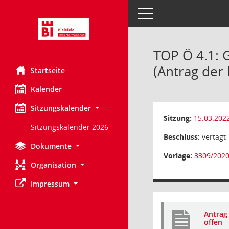
Toggle navigation
TOP Ö 4.1: 
(Antrag der
Startseite
Kalender
Sitzungskalender
Sitzung:
15.03.202
Sitzungskalender 2026
Beschluss:
vertagt
Dokumente
Vorlage:
3309/202
Organisation
Impressum
Antrag 
offen