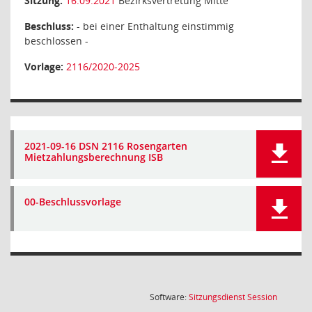
Sitzung:
16.09.2021
Bezirksvertretung Mitte
Beschluss:
- bei einer Enthaltung einstimmig
beschlossen -
Vorlage:
2116/2020-2025
2021-09-16 DSN 2116 Rosengarten
Mietzahlungsberechnung ISB
00-Beschlussvorlage
(Wird in
Software:
Sitzungsdienst
Session