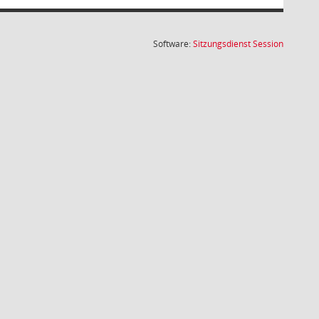
(Wird in
Software:
Sitzungsdienst
Session