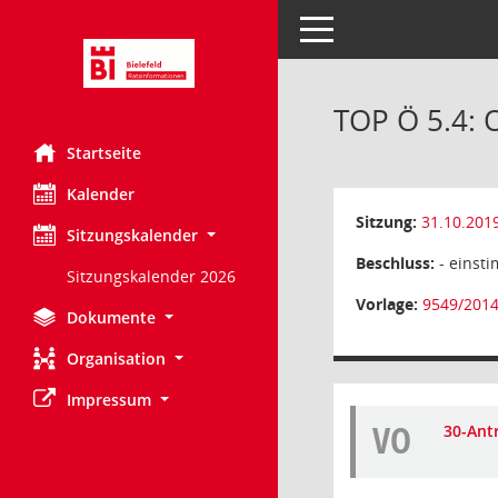
Toggle navigation
TOP Ö 5.4: 
Startseite
Kalender
Sitzung:
31.10.201
Sitzungskalender
Beschluss:
- einsti
Sitzungskalender 2026
Vorlage:
9549/201
Dokumente
Organisation
Impressum
VO
30-Ant