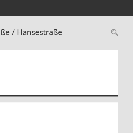
aße / Hansestraße
Rec