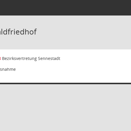
ldfriedhof
8
Bezirksvertretung Sennestadt
isnahme