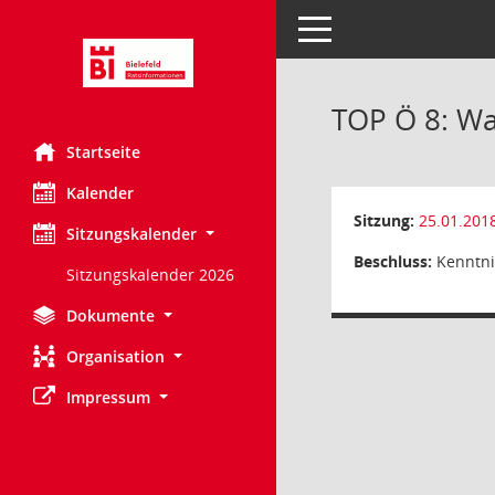
Toggle navigation
TOP Ö 8: Wa
Startseite
Kalender
Sitzung:
25.01.201
Sitzungskalender
Beschluss:
Kenntn
Sitzungskalender 2026
Dokumente
Organisation
Impressum