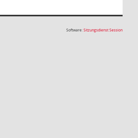
(Wird in
Software:
Sitzungsdienst
Session