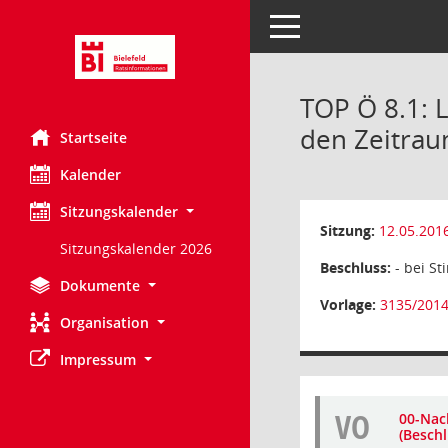
Toggle navigation
TOP Ö 8.1: 
den Zeitrau
Startseite
Kalender
Sitzungskalender
Sitzung:
12.05.201
Sitzungskalender 2026
Beschluss:
- bei St
Dokumente
Vorlage:
3135/2014
Organisation
Impressum
VO
00-Nac
(Beschl