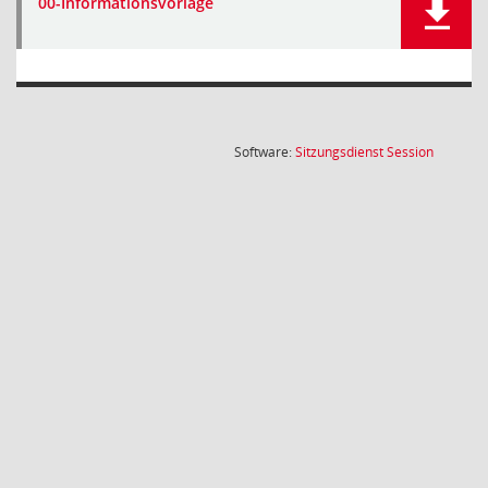
00-Informationsvorlage
(Wird in
Software:
Sitzungsdienst
Session