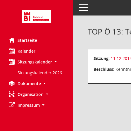
Toggle navigation
TOP Ö 13: T
Startseite
Kalender
Sitzung:
11.12.201
Sitzungskalender
Beschluss:
Kenntn
Sitzungskalender 2026
Dokumente
Organisation
Impressum