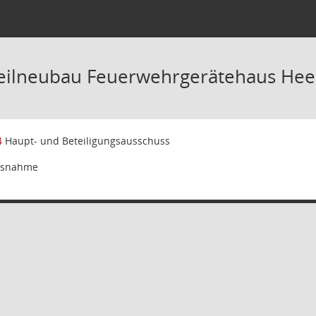
eilneubau Feuerwehrgerätehaus Heep
4
Haupt- und Beteiligungsausschuss
isnahme