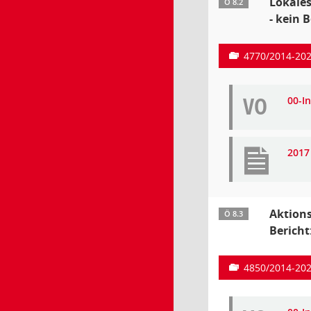
Lokale
Ö 8.2
- kein 
4770/2014-20
VO
00-I
2017
Aktions
Ö 8.3
Bericht
4850/2014-20