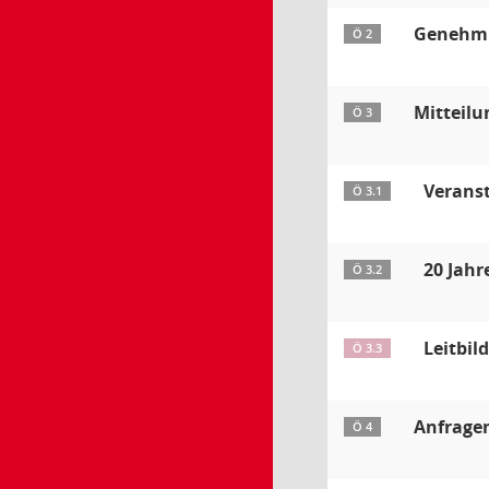
Genehmig
Ö 2
Mitteil
Ö 3
Verans
Ö 3.1
20 Jahr
Ö 3.2
Leitbil
Ö 3.3
Anfrage
Ö 4