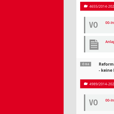
4655/2014-20
VO
00-I
Anla
Reform
Ö 8.6
- keine
4989/2014-20
VO
00-I