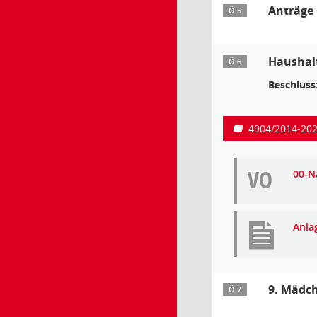
Anträge
Ö 5
Haushalt
Ö 6
Beschluss
4904/2014-202
VO
00-N
Anla
9. Mädc
Ö 7