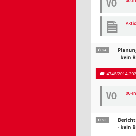
VO
00-I
Akti
Planung
Ö 8.4
- kein 
4746/2014-20
VO
00-I
Bericht
Ö 8.5
- kein 