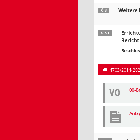
Weitere 
Ö 8
Erricht
Ö 8.1
Bericht
Beschlus
4703/2014-20
VO
00-B
Anla