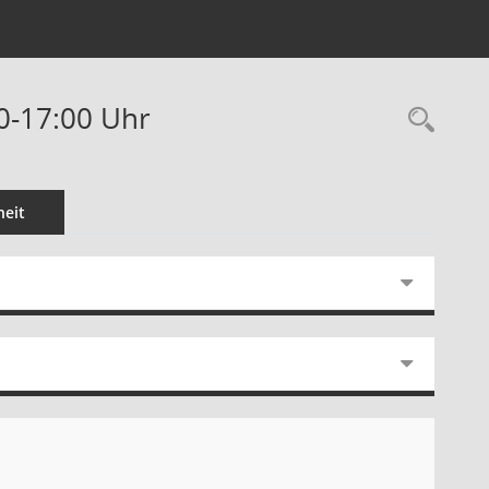
00-17:00 Uhr
Rec
eit