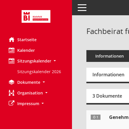
Toggle navigation
Fachbeirat 
Startseite
Kalender
Informationen
Sitzungskalender
Sitzungskalender 2026
Informationen
Dokumente
Organisation
3 Dokumente
Impressum
Genehmi
Ö 1