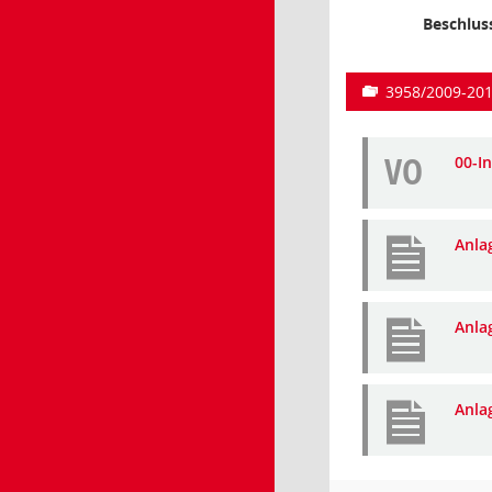
Beschlus
3958/2009-20
VO
00-I
Anla
Anla
Anla