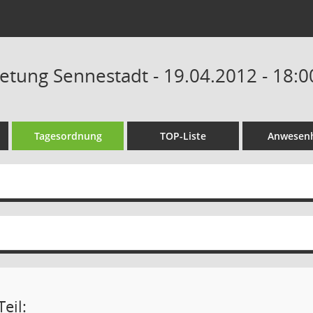
retung Sennestadt - 19.04.2012 - 18:
Tagesordnung
TOP-Liste
Anwesenh
eil: