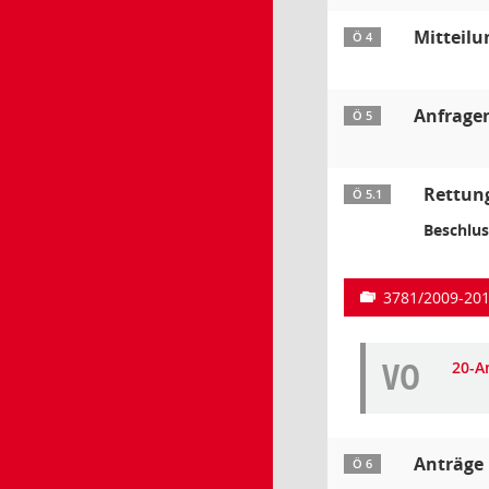
Mitteil
Ö 4
Anfrage
Ö 5
Rettung
Ö 5.1
Beschlus
3781/2009-20
VO
20-A
Anträge
Ö 6