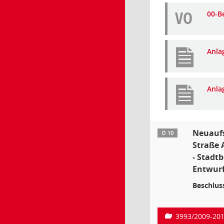
VO
00-B
Anla
Anla
Neuaufs
Ö 10
Straße 
- Stadt
Entwurf
Beschlus
3993/2009-20