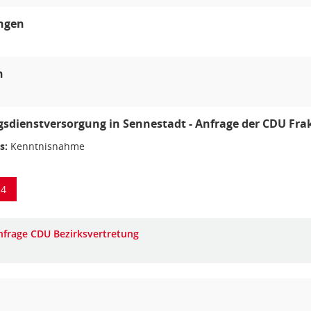
ungen
n
sdienstversorgung in Sennestadt - Anfrage der CDU Frak
s:
Kenntnisnahme
14
nfrage CDU Bezirksvertretung