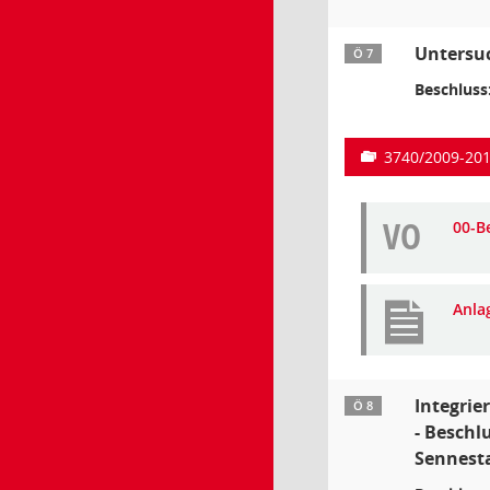
Untersu
Ö 7
Beschluss
3740/2009-20
VO
00-B
Anla
Integri
Ö 8
- Beschl
Sennesta