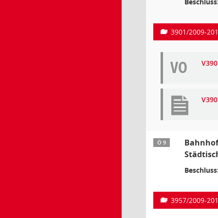
Beschluss
3901/2009-20
VO
V390
V390
Bahnhof 
Ö 9
Städtisc
Beschluss
3957/2009-20