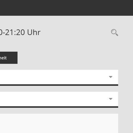
00-21:20 Uhr
Rec
eit