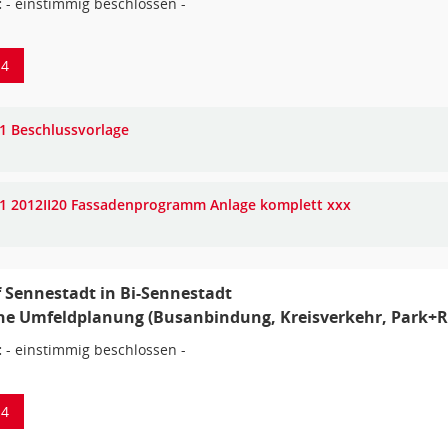
:
- einstimmig beschlossen -
14
1 Beschlussvorlage
1 2012II20 Fassadenprogramm Anlage komplett xxx
Sennestadt in Bi-Sennestadt
he Umfeldplanung (Busanbindung, Kreisverkehr, Park+Ri
:
- einstimmig beschlossen -
14