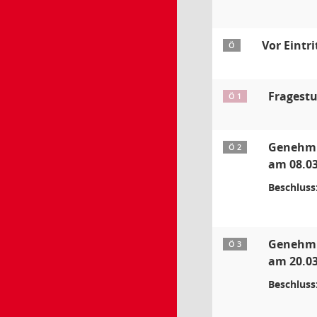
Vor Eintr
Ö
Fragest
Ö 1
Genehmig
Ö 2
am 08.03
Beschluss
Genehmig
Ö 3
am 20.03
Beschluss