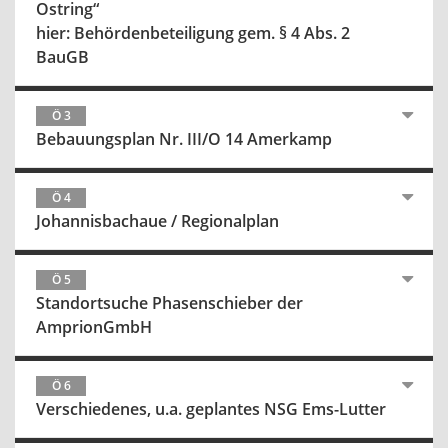
Ostring“
hier: Behördenbeteiligung gem. § 4 Abs. 2
BauGB
Ö 3
Bebauungsplan Nr. III/O 14 Amerkamp
Ö 4
Johannisbachaue / Regionalplan
Ö 5
Standortsuche Phasenschieber der
AmprionGmbH
Ö 6
Verschiedenes, u.a. geplantes NSG Ems-Lutter