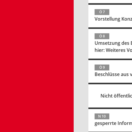
Ö 7
Vorstellung Konz
Ö 8
Umsetzung des B
hier: Weiteres V
Ö 9
Beschlüsse aus 
Nicht öffentlic
N 10
gesperrte Infor