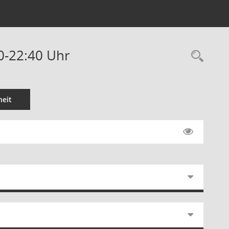
00-22:40 Uhr
Rec
eit