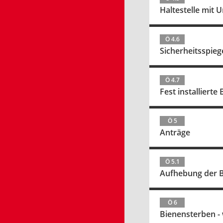
Haltestelle mit 
Ö 4.6
Sicherheitsspie
Ö 4.7
Fest installierte
Ö 5
Anträge
Ö 5.1
Aufhebung der B
Ö 6
Bienensterben - 