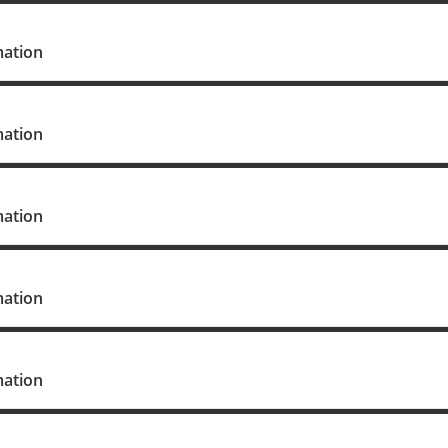
mation
mation
mation
mation
mation