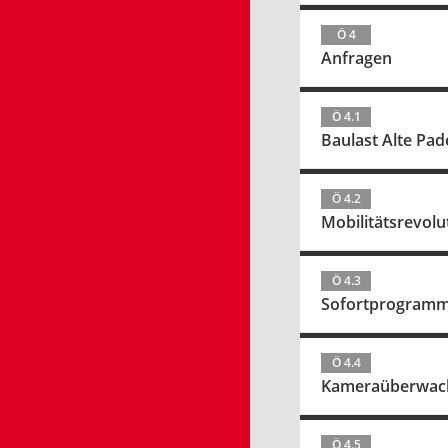
Ö 4
Anfragen
Ö 4.1
Baulast Alte Pa
Ö 4.2
Mobilitätsrevolu
Ö 4.3
Sofortprogramm 
Ö 4.4
Kameraüberwach
Ö 4.5