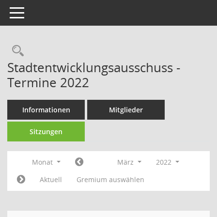
Toggle navigation
Rechercheauswahl
Stadtentwicklungsausschuss -
Termine 2022
Informationen
Mitglieder
Sitzungen
Monat
März
2022
Aktuell
Gremium auswählen