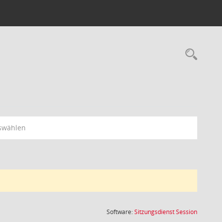
Rec
swählen
(Wird in
Software:
Sitzungsdienst
Session