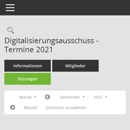
Toggle navigation
Rechercheauswahl
Digitalisierungsausschuss -
Termine 2021
Informationen
Mitglieder
Sitzungen
Monat
Dezember
2021
Aktuell
Gremium auswählen