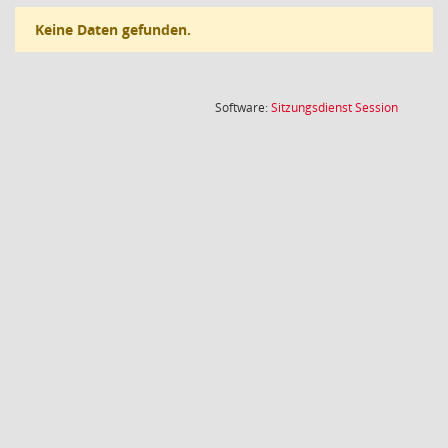
Keine Daten gefunden.
(Wird in
Software:
Sitzungsdienst
Session