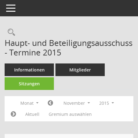
Toggle navigation
Rechercheauswahl
Haupt- und Beteiligungsausschuss
- Termine 2015
Informationen
Mitglieder
Sitzungen
Monat
November
2015
Aktuell
Gremium auswählen