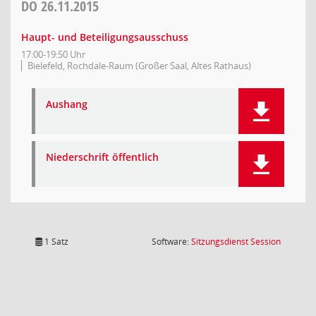
DO
26.11.2015
Haupt- und Beteiligungsausschuss
17:00-19:50 Uhr
Bielefeld, Rochdale-Raum (Großer Saal, Altes Rathaus)
Aushang
Niederschrift öffentlich
(Wird in
1 Satz
Software:
Sitzungsdienst
Session