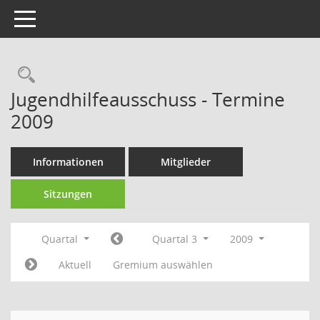
Toggle navigation
Rechercheauswahl
Jugendhilfeausschuss - Termine
2009
Informationen
Mitglieder
Sitzungen
Quartal
Quartal 3
2009
Aktuell
Gremium auswählen