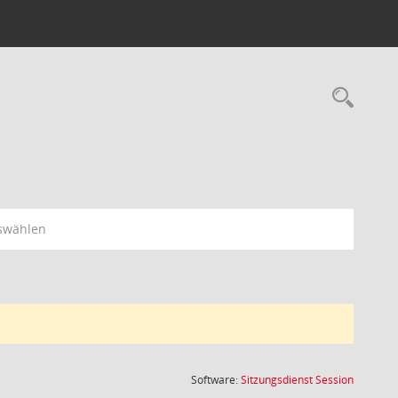
Rec
swählen
(Wird in
Software:
Sitzungsdienst
Session