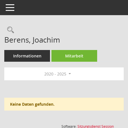
Toggle navigation
Rechercheauswahl
Berens, Joachim
Informationen
Mitarbeit
2020 - 2025
Keine Daten gefunden.
(Wird in
Software:
Sitzungsdienst
Session