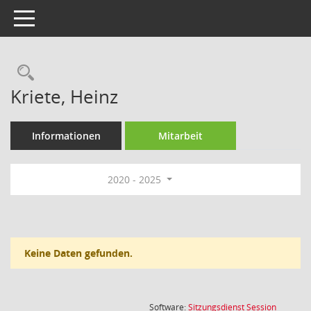
Toggle navigation
Rechercheauswahl
Kriete, Heinz
Informationen
Mitarbeit
2020 - 2025
Keine Daten gefunden.
(Wird in
Software:
Sitzungsdienst
Session