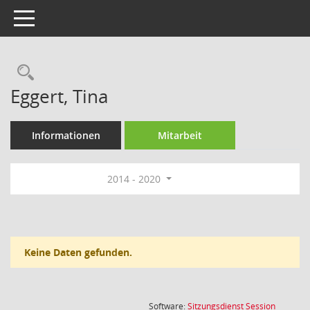
Toggle navigation
Rechercheauswahl
Eggert, Tina
Informationen
Mitarbeit
2014 - 2020
Keine Daten gefunden.
(Wird in
Software:
Sitzungsdienst
Session