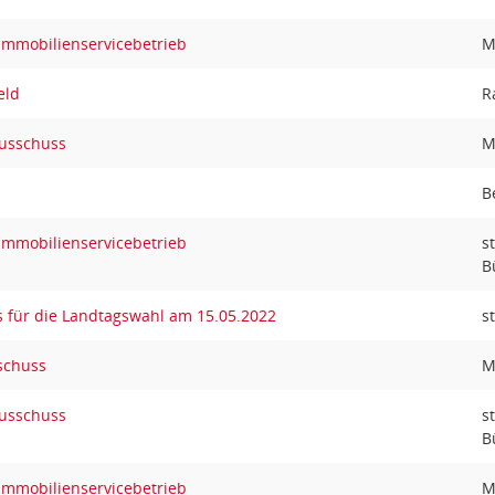
Immobilienservicebetrieb
M
eld
R
ausschuss
M
B
Immobilienservicebetrieb
s
B
 für die Landtagswahl am 15.05.2022
st
schuss
M
ausschuss
s
B
Immobilienservicebetrieb
M