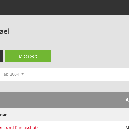
ael
Mitarbeit
ab 2004
A
ünen
elt und Klimaschutz
M