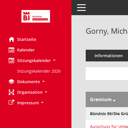
Toggle navigation
Gorny, Mich
Startseite
Kalender
Informationen
Sitzungskalender
Sitzungskalender 2026
Dokumente
Organisation
Gremium
Impressum
Bündnis 90/Die Gr
Ausschuss für Umw