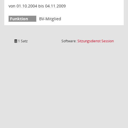
von 01.10.2004 bis 04.11.2009
BV-Mitglied
(Wird in
1 Satz
Software:
Sitzungsdienst
Session