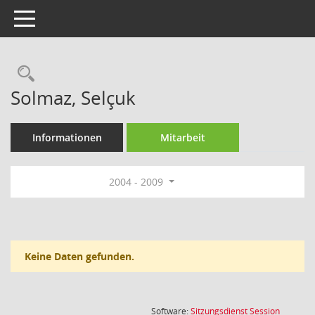
Toggle navigation
Rechercheauswahl
Solmaz, Selçuk
Informationen
Mitarbeit
2004 - 2009
Keine Daten gefunden.
(Wird in
Software:
Sitzungsdienst
Session