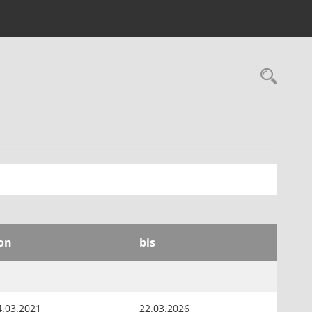
Rec
on
bis
4.03.2021
22.03.2026