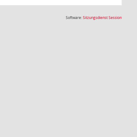
(Wird in
Software:
Sitzungsdienst
Session