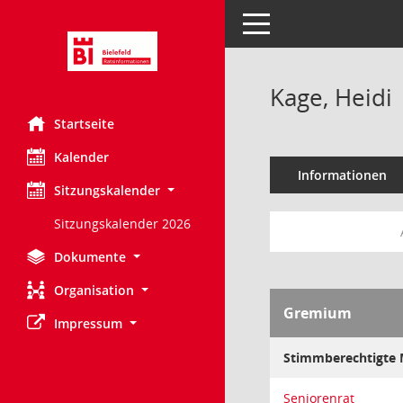
Toggle navigation
Kage, Heidi
Startseite
Kalender
Informationen
Sitzungskalender
Sitzungskalender 2026
Dokumente
Organisation
Gremium
Impressum
Stimmberechtigte M
Seniorenrat