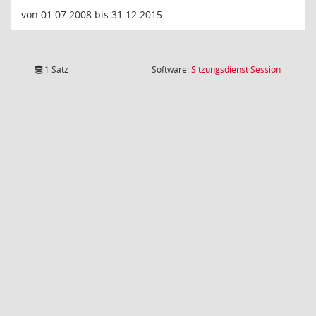
von 01.07.2008 bis 31.12.2015
(Wird in
1 Satz
Software:
Sitzungsdienst
Session