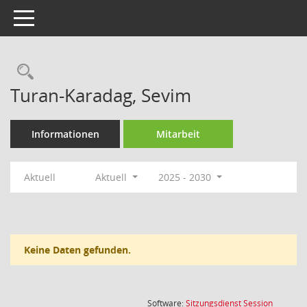
Toggle navigation
Rechercheauswahl
Turan-Karadag, Sevim
Informationen
Mitarbeit
Aktuell
Aktuell
2025 - 2030
Keine Daten gefunden.
(Wird in
Software:
Sitzungsdienst
Session