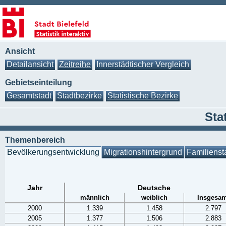
Ansicht
Detailansicht
Zeitreihe
Innerstädtischer Vergleich
Gebietseinteilung
Gesamtstadt
Stadtbezirke
Statistische Bezirke
Sta
Themenbereich
Bevölkerungsentwicklung
Migrationshintergrund
Familienst
Jahr
Deutsche
männlich
weiblich
Insgesam
2000
1.339
1.458
2.797
2005
1.377
1.506
2.883