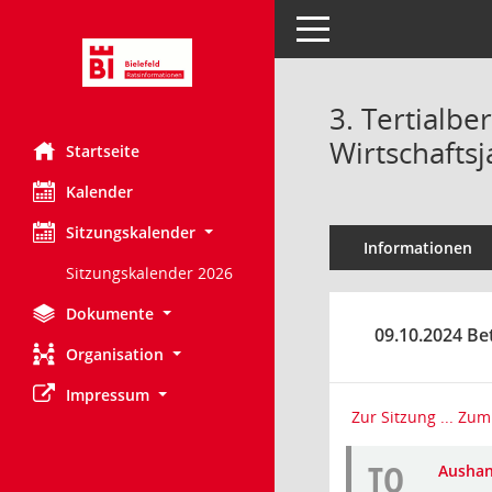
Toggle navigation
3. Tertialbe
Wirtschafts
Startseite
Kalender
Sitzungskalender
Informationen
Sitzungskalender 2026
Dokumente
09.10.2024 Be
Organisation
Impressum
Zur Sitzung ...
Zum 
TO
Ausha