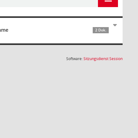
ahme
2 Dok.
(Wird in
Software:
Sitzungsdienst
Session