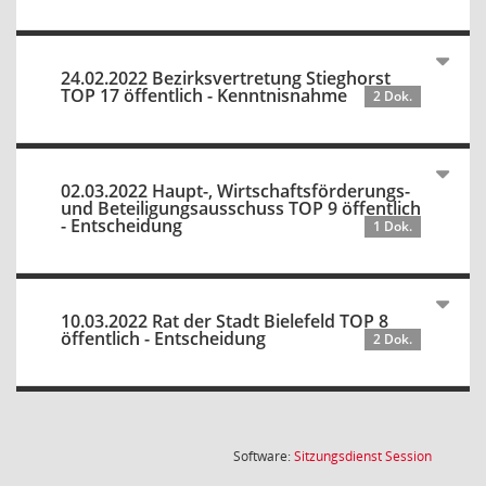
24.02.2022 Bezirksvertretung Stieghorst
TOP 17 öffentlich - Kenntnisnahme
2 Dok.
02.03.2022 Haupt-, Wirtschaftsförderungs-
und Beteiligungsausschuss TOP 9 öffentlich
- Entscheidung
1 Dok.
10.03.2022 Rat der Stadt Bielefeld TOP 8
öffentlich - Entscheidung
2 Dok.
(Wird in
Software:
Sitzungsdienst
Session