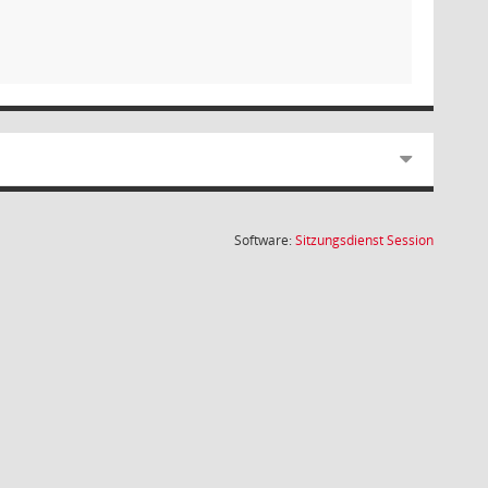
(Wird in
Software:
Sitzungsdienst
Session