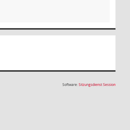
(Wird in
Software:
Sitzungsdienst
Session