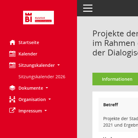
Toggle navigation
Projekte de
im Rahmen d
Startseite
der Dialogi
Kalender
Sitzungskalender
Sitzungskalender 2026
Informationen
Dokumente
Organisation
Betreff
Impressum
Projekte der Sta
2021 und Ergebn