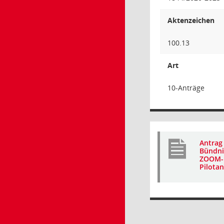
Aktenzeichen
100.13
Art
10-Anträge
Antrag
Bündni
ZOOM-B
Pilota