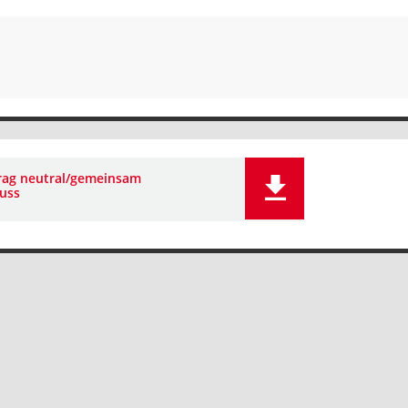
rag neutral/gemeinsam
uss