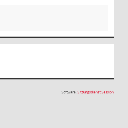
(Wird in
Software:
Sitzungsdienst
Session