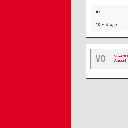
Art
10-Anträge
VO
56-Ant
Aussch