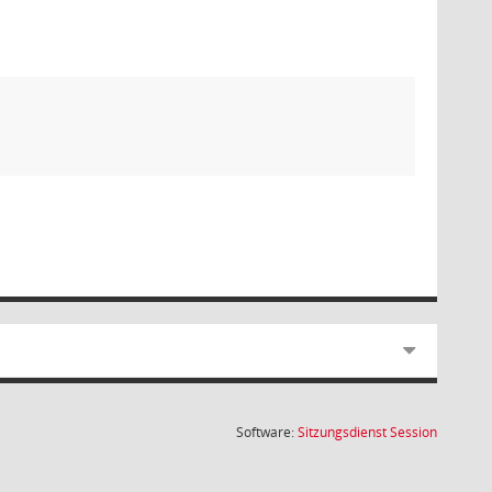
(Wird in
Software:
Sitzungsdienst
Session