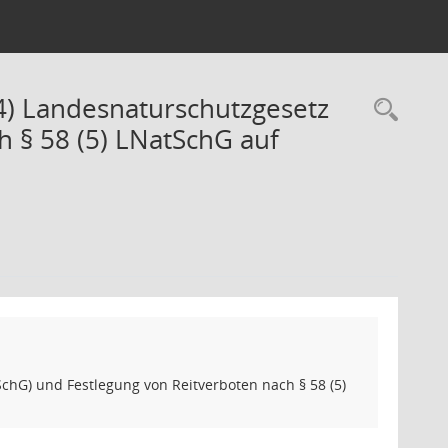
(4) Landesnaturschutzgesetz
Rec
h § 58 (5) LNatSchG auf
chG) und Festlegung von Reitverboten nach § 58 (5)