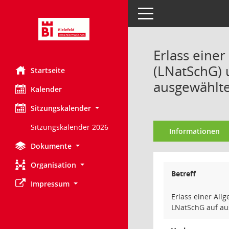
Toggle navigation
Erlass eine
(LNatSchG) 
Startseite
ausgewählt
Kalender
Sitzungskalender
Sitzungskalender 2026
Informationen
Dokumente
Organisation
Betreff
Impressum
Erlass einer All
LNatSchG auf a