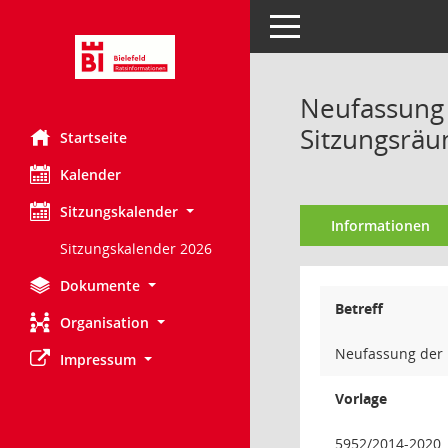
Toggle navigation
Neufassung 
Sitzungsräu
Startseite
Kalender
Sitzungskalender
Informationen
Sitzungskalender 2026
Dokumente
Betreff
Organisation
Neufassung der 
Impressum
Vorlage
5952/2014-2020