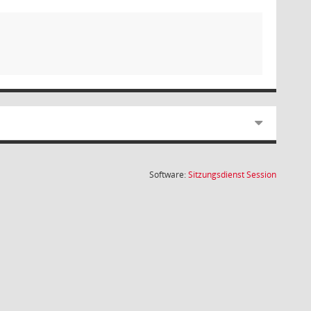
(Wird in
Software:
Sitzungsdienst
Session