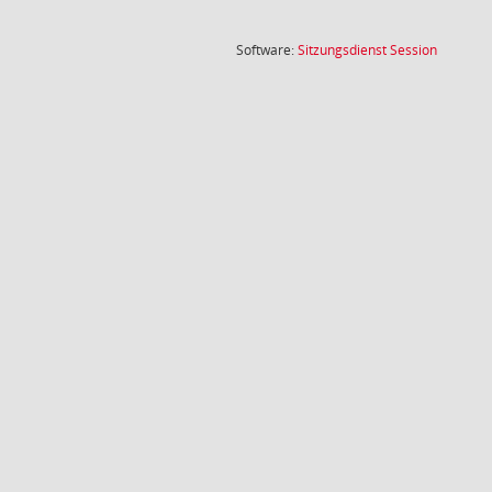
(Wird in
Software:
Sitzungsdienst
Session