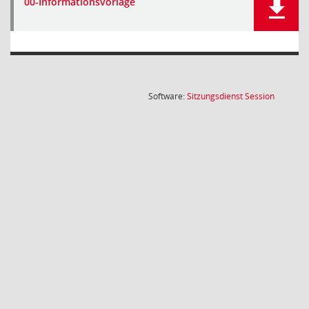
00-Informationsvorlage
(Wird in
Software:
Sitzungsdienst
Session