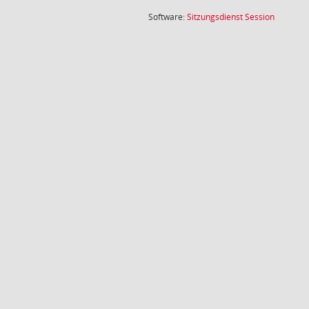
(Wird in
Software:
Sitzungsdienst
Session