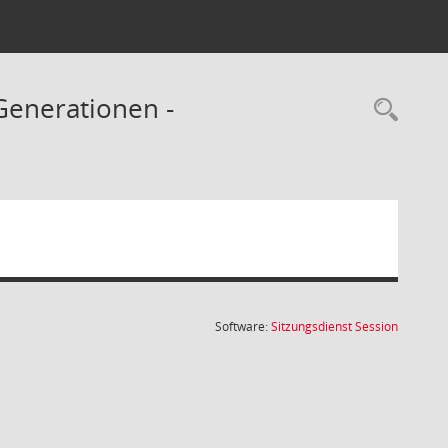
 Generationen -
Rec
(Wird in
Software:
Sitzungsdienst
Session