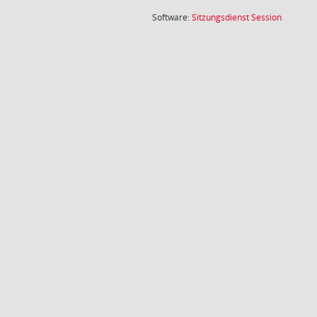
(Wird in
Software:
Sitzungsdienst
Session