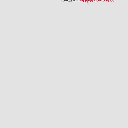
(Wird in
Software:
Sitzungsdienst
Session