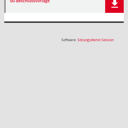
00-Beschlussvorlage
(Wird in
Software:
Sitzungsdienst
Session