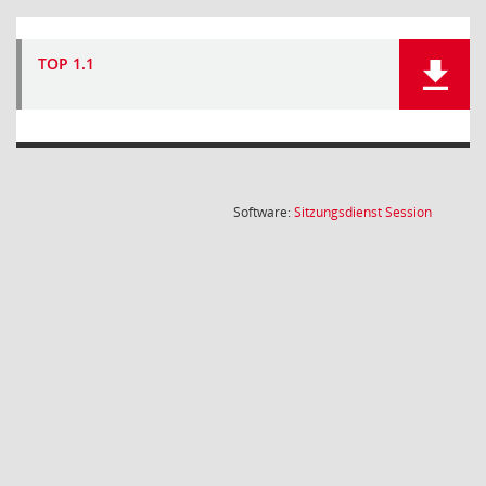
TOP 1.1
(Wird in
Software:
Sitzungsdienst
Session